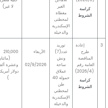
الغير
لا غير)
كراسة
مغطاة
الشروط
لمحطتى
الإسكندرية
والدخيلة
3
إعادة
توريد
طرح
عدد(7)
الأربعاء
,000
المناقصة
ونش
(مائتان
العامة رقم
ساحة
02/9/2026
وعشرة أل
(2026/4)
عملاق
دولار أمريك
حمولة 40
)
كراسة
طن
الشروط
لمحطتي
الإسكندرية
والدخيلة