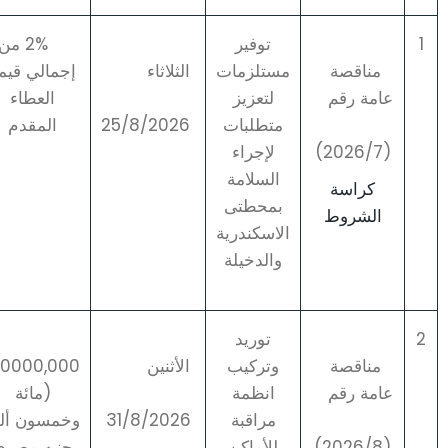
1
توفير
2% من
مناقصة
مستلزمات
الثلاثاء
إجمالي قيم
عامة رقم
لتعزيز
العطاء
متطلبات
25/8/2026
المقدم
(2026/7)
لإجراء
السلامة
كراسة
بمحطتى
الشروط
الاسكندرية
والدخيلة
2
توريد
مناقصة
وتركيب
الأثنين
50000,000
عامة رقم
انظمة
(مائة
مراقبة
31/8/2026
وخمسون ألفا
(2026/8)
للأماكن
جنيه مصرى