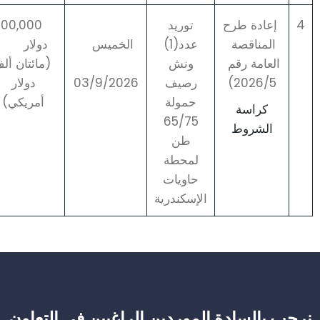
4
إعادة طرح
توريد
200,000
المناقصة
عدد(1)
الخميس
دولار
العامة رقم
ونش
(مائتان أل
2026/5)
رصيف
03/9/2026
دولار
حمولة
أمريكي)
كراسة
65/75
الشروط
طن
لمحطة
حاويات
الإسكندرية
نرحب بالسادة الموردين الراغبين في التعاون