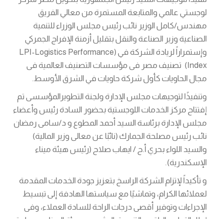
لوجستي عالمي والمتابعة المستمرة من معالي الفريق
مهندس/كامل الوزير نائب رئيس مجلس الوزراء للتنمية
الصناعية وزير الصناعة والنقل بتقليل أزمنة الإفراج الجمركي
وإستمراراً لريادة الشركة في (LPI-Logistics Performance
Index) تصنيف مصر فى مؤسسات التصنيف العالمية فى
مجال الحاويات كأول شركة حاويات في الشرق الأوسط.
وتنفيذًا لتوجيهات مجلس الإدارة ولجنة التطويرالمؤسسى تم
إفتتاح مركز الخدمات اللوجستية بحضور السادة رئيس وأعضاء
مجلس الإدارة برئاسة السيد أحمد المطوع و د/سامى رمضان
نائب رئيس مصلحة الجمارك (نائبًا عن معالى وزير المالية)
والسيد اللواء بحري أ.ح / ايهاب صلاح (رئيس هيئة ميناء
الإسكندرية).
و تأكيداً لإتزام الشركة الراسخ بتعزيز جودة الخدمات المقدمة
لعملائها الكرام، وتماشيًا مع سياستها الهادفة إلى تبسيط
الإجراءات وتوفير أقصى درجات الراحة للسادة العملاء، وفى