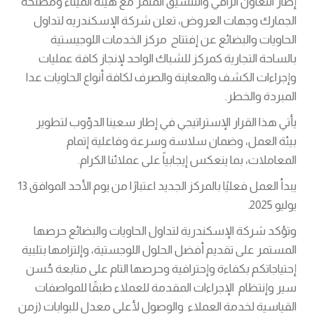
إطار التعاون الراقي والتنسيق المثمر مع هيئة الميناء ومصلحة
الجمارك وجهات العروض، تعلن شركة الإسكندريه لتداول
الحاويات والبضائع عن إفتتاح مركز الخدمات اللوجيستية
بالساحة التجارية كمركز للشباك الواحد لإنجاز كافة عمليات
وإجراءات الكشف والمعاينة والصرف لكافة أنواع الحاويات عدا
المبردة والخطر.
يأتي هذا القرار الإستراتيجي في إطار سعينا الدؤوب لتطوير
بيئة العمل، وضمان سلاسة وسرعة وفاعلية إتمام
المعاملات، بما ينعكس إيجابياً على عملائنا الكرام.
يبدأ العمل فعليًا بالمركز الجديد اعتبارًا من يوم الأحد الموافق 13
يوليو 2025.
وتؤكد شركة الإسكندرية لتداول الحاويات والبضائع حرصها
المستمر على تقديم أفضل الحلول اللوجستية، وإلتزامها بتلبية
إحتياجاتكم بكفاءة وإحترافية وحرصها التام على متابعة حُسن
سير وإنتظام الإجراءات المقدمة للعملاء طبقًا للمواصفات
القياسية لخدمة العملاء والوصول لأعلى معدل للبوابات (زمن