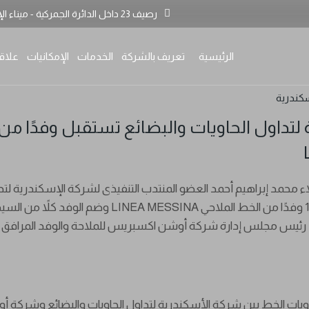
رصيف 23 داخل الدائرة الجمركية - ميناء الإسكندرية - الأسكندرية - مصــر
موقف السفن
محطات الشركة
القر
الخدمات التفاعلية
المعدات
القو
الرئيسية
تعريف بالشركة
الخدمات
الإمكانيات
علاق
التعريفة
أنظمة تشغيل ا
نتائ
الشهادات
هيك
كندرية
موقف السفن
محطات الشرك
ا
الإحصائيات
الا
لتداول الحاويات والبضائع تستقبل وفدًا من
الخدمات التفاعلية
المعدات
ال
التعريفة
أنظمة تشغيل
ن
الشهادات
ه
لاء محمد إبراهيم أحمد العضو المنتدب التنفيذى لشركة الإسكندرية لتدا
الإحصائيات
ا
الأربعاء الموافق 18/10/2023 وفدًا من الخط الملاحي INEA MESSINA
د رئيس مجلس إدارة شركة أوشن اكسبريس للملاحة والوفد المرافق 
ويات الخط بين شركة الأسكندرية لتداول الحاويات والبضائع وشركة